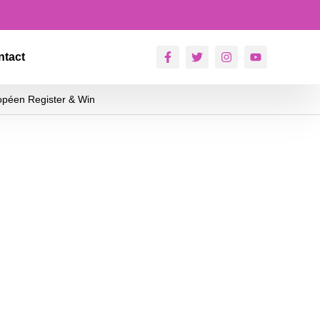
ntact
opéen Register & Win