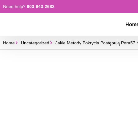
Need help?
603-943-2682
Hom
Home
Uncategorized
Jakie Metody Pokrycia Postępują Pera57 