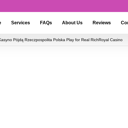
e
Services
FAQs
About Us
Reviews
Co
Kasyno Pójdą Rzeczpospolita Polska Play for Real RichRoyal Casino